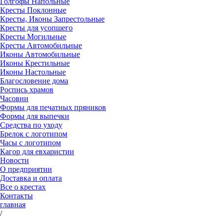
Голгофы Напольные
Кресты Поклонные
Кресты, Иконы Запрестольные
Кресты для усопшего
Кресты Могильные
Кресты Автомобильные
Иконы Автомобильные
Иконы Крестильные
Иконы Настольные
Благословение дома
Роспись храмов
Часовни
Формы для печатных пряников
Формы для выпечки
Средства по уходу
Брелок с логотипом
Часы с логотипом
Кагор для евхаристии
Новости
О предприятии
Доставка и оплата
Все о крестах
Контакты
главная
/