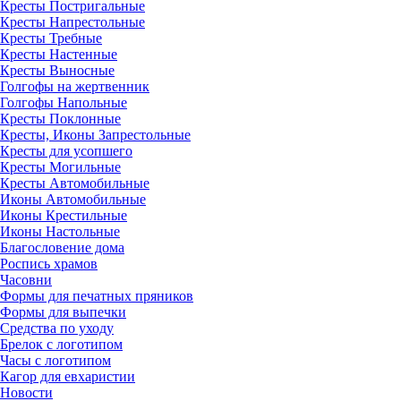
Кресты Постригальные
Кресты Напрестольные
Кресты Требные
Кресты Настенные
Кресты Выносные
Голгофы на жертвенник
Голгофы Напольные
Кресты Поклонные
Кресты, Иконы Запрестольные
Кресты для усопшего
Кресты Могильные
Кресты Автомобильные
Иконы Автомобильные
Иконы Крестильные
Иконы Настольные
Благословение дома
Роспись храмов
Часовни
Формы для печатных пряников
Формы для выпечки
Средства по уходу
Брелок с логотипом
Часы с логотипом
Кагор для евхаристии
Новости