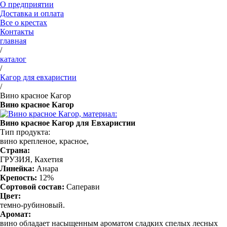
О предприятии
Доставка и оплата
Все о крестах
Контакты
главная
/
каталог
/
Кагор для евхаристии
/
Вино красное Кагор
Вино красное Кагор
Вино красное Кагор для Евхаристии
Тип продукта:
вино крепленое, красное,
Страна:
ГРУЗИЯ, Кахетия
Линейка:
Анара
Крепость:
12%
Сортовой состав:
Саперави
Цвет:
темно-рубиновый.
Аромат:
вино обладает насыщенным ароматом сладких спелых лесных