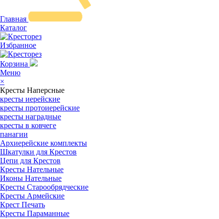
Главная
Каталог
Избранное
Корзина
Меню
×
Кресты Наперсные
кресты иерейские
кресты протоиерейские
кресты наградные
кресты в ковчеге
панагии
Архиерейские комплекты
Шкатулки для Крестов
Цепи для Крестов
Кресты Нательные
Иконы Нательные
Кресты Старообрядческие
Кресты Армейские
Крест Печать
Кресты Параманные