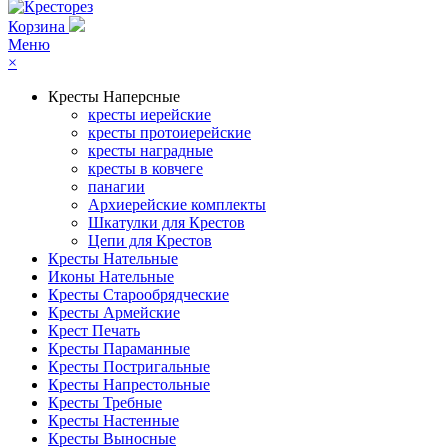
Корзина
Меню
×
Кресты Наперсные
кресты иерейские
кресты протоиерейские
кресты наградные
кресты в ковчеге
панагии
Архиерейские комплекты
Шкатулки для Крестов
Цепи для Крестов
Кресты Нательные
Иконы Нательные
Кресты Старообрядческие
Кресты Армейские
Крест Печать
Кресты Параманные
Кресты Постригальные
Кресты Напрестольные
Кресты Требные
Кресты Настенные
Кресты Выносные